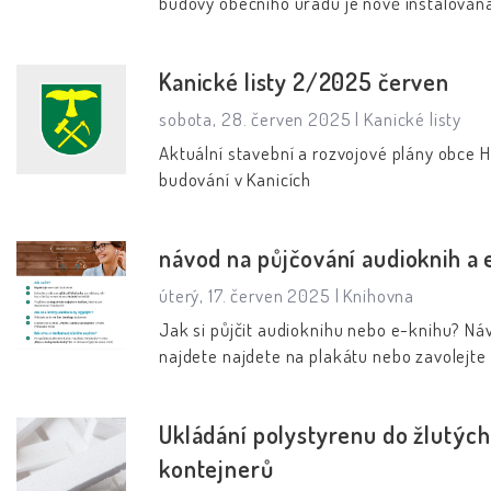
budovy obecního úřadu je nově instalován
elektronická úřední deska, která nahradí s
nástěnkovou úřední desku u parkoviště o
Kanické listy 2/2025 červen
úřadu. Nová úřední deska naplňuje požad
digitalizace místní správy, usnadní práci a
sobota, 28. červen 2025 |
Kanické listy
znamená úsporu papíru. Její ovládání je zc
Aktuální stavební a rozvojové plány obce H
jednoduché a intuitivní. Kromě zobrazení ú
budování v Kanicích
desky umožňuje digitální displej rovněž
přistupovat na internetové stránky obce,
vyhledávat autobusová či vlaková spojení 
návod na půjčování audioknih a 
nechat inspirovat k výletům po okolí.
úterý, 17. červen 2025 |
Knihovna
Jak si půjčit audioknihu nebo e-knihu? Ná
najdete najdete na plakátu nebo zavolejte .
Ukládání polystyrenu do žlutých
kontejnerů