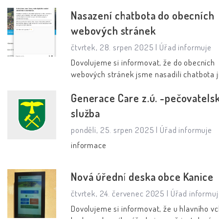
křižovatkou se silnicí na Ochoz u Brna bud
zacvaknete, nejsou demontovatelná!
Nasazení chatbota do obecních
osazeny dopravní značky upozorňující na 
pohyb chodců a omezující maximální rychl
webových stránek
50 km/h. Věříme, že tato dopravní opatře
čtvrtek, 28. srpen 2025 |
Úřad informuje
přispějí k vyšší bezpečnosti chodců při z
tranzitním provozu přes naši obec.
Dovolujeme si informovat, že do obecních
webových stránek jsme nasadili chatbota
Tessa. Zobrazuje se jako modrá bublina v d
Generace Care z.ú. -pečovatels
části obrazovky. Kliknutím na ni se zobrazí
do kterého můžete zadávat své dotazy. J
služba
o umělou inteligenci, která pomáhá při
pondělí, 25. srpen 2025 |
Úřad informuje
vyhledávání informací týkajících se obce K
zveřejněných na webových stránkách obce
informace
Nová úřední deska obce Kanice
čtvrtek, 24. červenec 2025 |
Úřad informuj
Dovolujeme si informovat, že u hlavního v