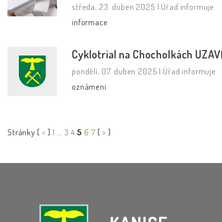
středa, 23. duben 2025 |
Úřad informuje
informace
Cyklotrial na Chocholkách UZA
pondělí, 07. duben 2025 |
Úřad informuje
oznámení
Stránky [
<
]
1
...
3
4
5
6
7
[
>
]