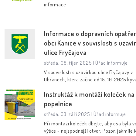
informace
Informace o dopravních opatřen
obci Kanice v souvislosti s uzaví
ulice Fryčajova
středa, 08. říjen 2025 |
Úřad informuje
V souvislosti s uzavírkou ulice Fryčajovy v
Obřanech, která začne od 15. 10. 2025 ky
provozem a od 1. 11. 2025 pak úplnou uzaví
Instruktáž k montáži koleček na
byla na základě požadavku obce schválena
dopravní opatření v obci Kanice: Před př
popelnice
pro chodce na návsi a před přechodem pr
středa, 03. září 2025 |
Úřad informuje
dále směrem na Ochoz u Brna budou osaz
dopravní značky omezující maximální rychl
Při montáži koleček dbejte, aby osa byla v
30 km/h. V úseku mezi koncem obce Kani
výšce - nejspodnější otvor. Pozor, jakmile