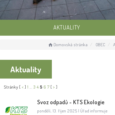
AKTUALITY
UDÁLOSTI
Domovská stránka
OBEC
A
ÚŘEDNÍ DESKA
Aktuality
Stránky [
<
]
1
...
3
4
5
6
7
[
>
]
Svoz odpadů - KTS Ekologie
pondělí, 13. říjen 2025 |
Úřad informuje