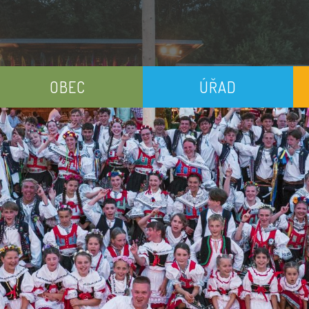
OBEC
ÚŘAD