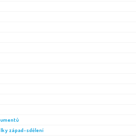
okumentů
lky západ-sdělení