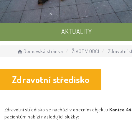
AKTUALITY
UDÁLOSTI
Domovská stránka
ŽIVOT V OBCI
Zdravotní s
ÚŘEDNÍ DESKA
Zdravotní středisko
Zdravotní středisko
se nachází v obecním objektu
Kanice 44
pacientům nabízí následující služby: