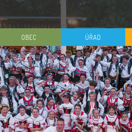
OBEC
ÚŘAD