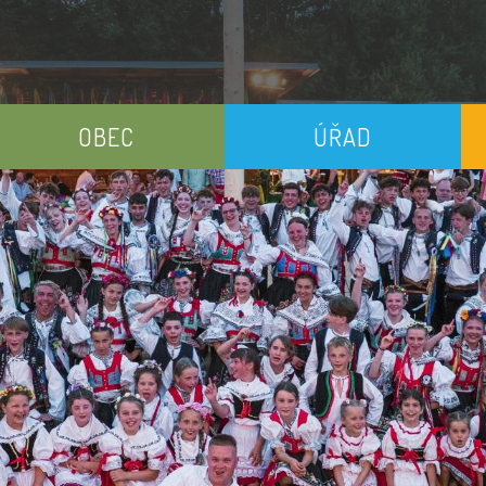
OBEC
ÚŘAD