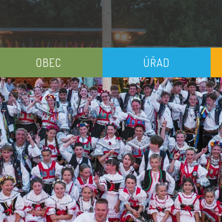
OBEC
ÚŘAD