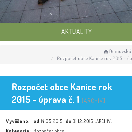
AKTUALITY
UDÁLOSTI
Domovská 
Rozpočet obce Kanice rok 2015 - úpr
ÚŘEDNÍ DESKA
Rozpočet obce Kanice rok
2015 - úprava č. 1
[ARCHIV]
Vyvěšeno:
od
14.05.2015
do
31.12.2015
[ARCHIV]
Kategorie:
Rozpočet obce