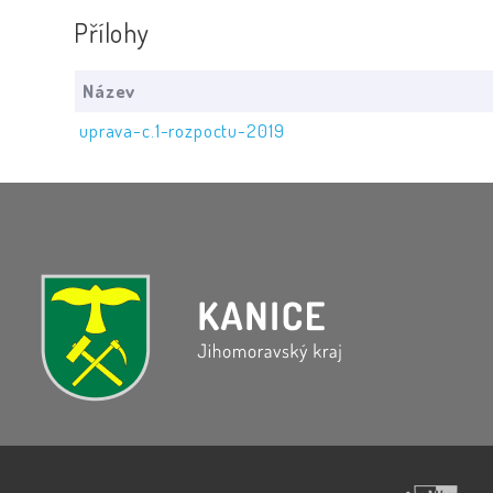
Přílohy
Název
uprava-c.1-rozpoctu-2019