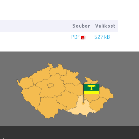
Soubor
Velikost
PDF
527 kB