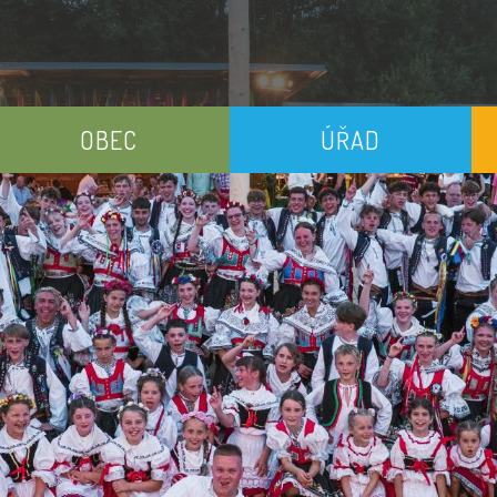
OBEC
ÚŘAD