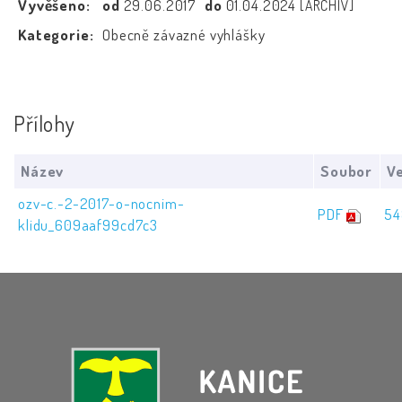
Vyvěšeno:
od
29.06.2017
do
01.04.2024
[ARCHIV]
Kategorie:
Obecně závazné vyhlášky
Přílohy
Název
Soubor
Ve
ozv-c.-2-2017-o-nocnim-
PDF
54
klidu_609aaf99cd7c3