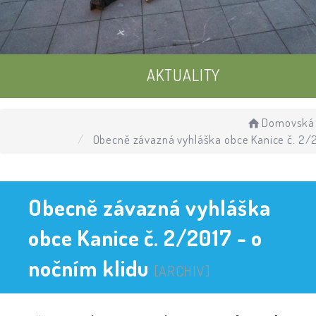
AKTUALITY
UDÁLOSTI
Domovská 
Obecně závazná vyhláška obce Kanice č. 2/2
ÚŘEDNÍ DESKA
Obecně závazná vyhláška
obce Kanice č. 2/2017 - o
nočním klidu
[ARCHIV]