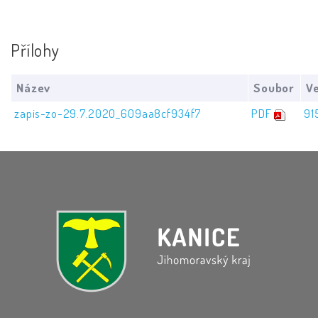
Přílohy
Název
Soubor
Ve
zapis-zo-29.7.2020_609aa8cf934f7
PDF
91