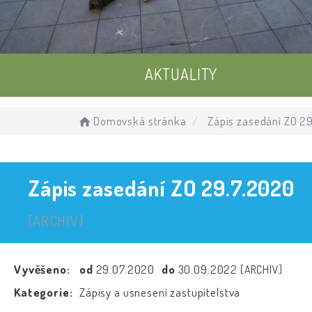
AKTUALITY
UDÁLOSTI
Domovská stránka
Zápis zasedání ZO 2
ÚŘEDNÍ DESKA
Zápis zasedání ZO 29.7.2020
[ARCHIV]
Vyvěšeno:
od
29.07.2020
do
30.09.2022
[ARCHIV]
Kategorie:
Zápisy a usnesení zastupitelstva