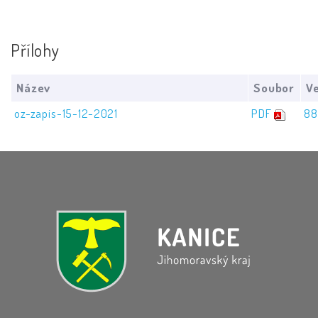
Přílohy
Název
Soubor
Ve
oz-zapis-15-12-2021
PDF
88