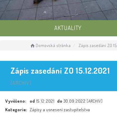
AKTUALITY
UDÁLOSTI
Domovská stránka
Zápis zasedání ZO 15
ÚŘEDNÍ DESKA
Zápis zasedání ZO 15.12.2021
[ARCHIV]
Vyvěšeno:
od
15.12.2021
do
30.09.2022
[ARCHIV]
Kategorie:
Zápisy a usnesení zastupitelstva