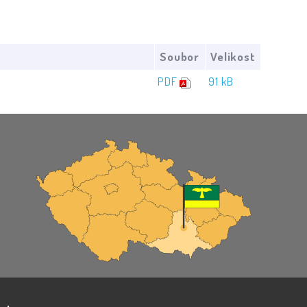
Soubor
Velikost
PDF
91 kB