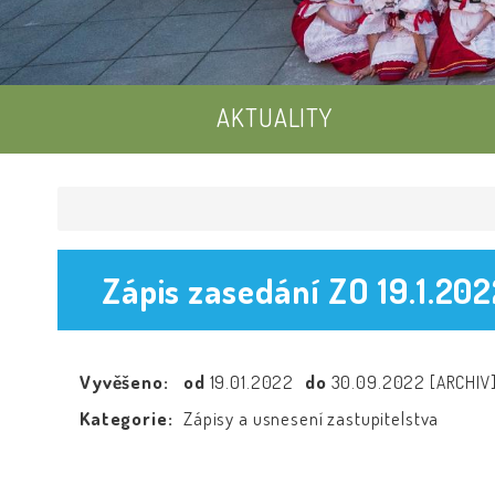
AKTUALITY
Zápis zasedání ZO 19.1.20
Vyvěšeno:
od
19.01.2022
do
30.09.2022
[ARCHIV
Kategorie:
Zápisy a usnesení zastupitelstva