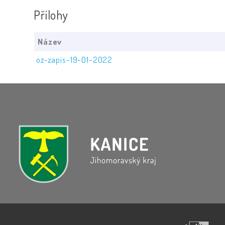
Přílohy
Název
oz-zapis-19-01-2022