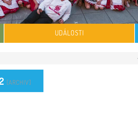
UDÁLOSTI
22
[ARCHIV]
]