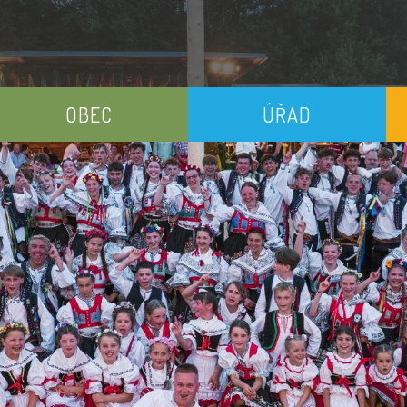
OBEC
ÚŘAD