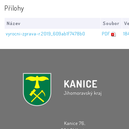
Přílohy
Název
Soubor
Ve
vyrocni-zprava-r.2019_609ab1f7478b0
PDF
18
Kanice 76,