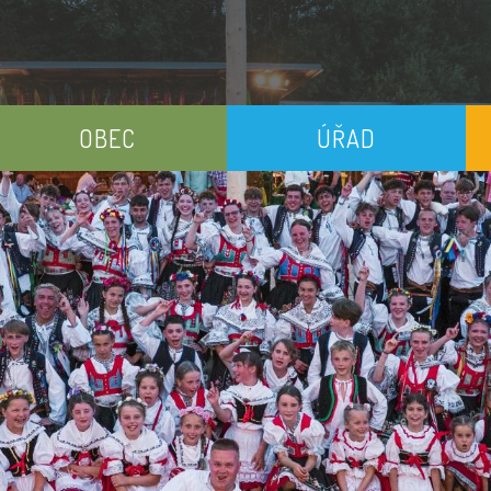
OBEC
ÚŘAD