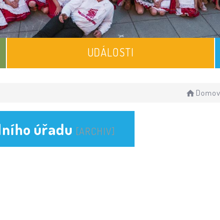
UDÁLOSTI
Domov
lního úřadu
[ARCHIV]