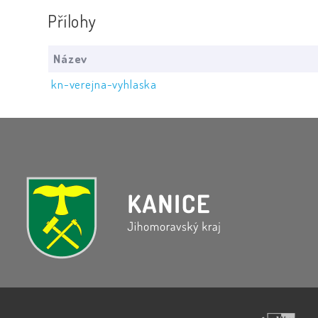
Přílohy
Název
kn-verejna-vyhlaska