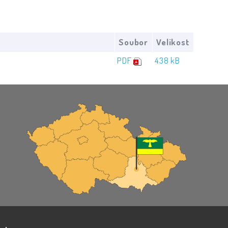
Soubor
Velikost
PDF
438 kB