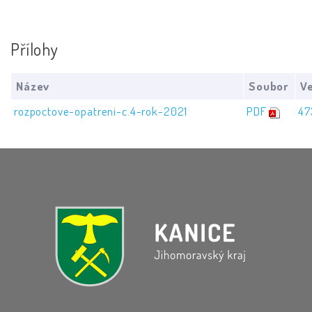
Přílohy
Název
Soubor
Ve
rozpoctove-opatreni-c.4-rok-2021
PDF
47