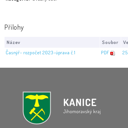
Přílohy
Název
Soubor
Ve
Časnýř- rozpočet 2023-úprava č.1
PDF
25