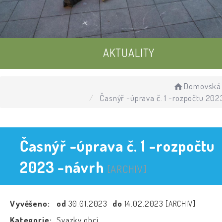
AKTUALITY
UDÁLOSTI
Domovská 
Časnýř -úprava č. 1 -rozpočtu 202
ÚŘEDNÍ DESKA
Časnýř -úprava č. 1 -rozpočtu
2023 -návrh
[ARCHIV]
Vyvěšeno:
od
30.01.2023
do
14.02.2023
[ARCHIV]
Kategorie:
Svazky obcí