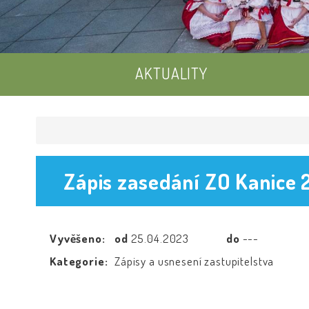
AKTUALITY
Zápis zasedání ZO Kanice 
Vyvěšeno:
od
25.04.2023
do
---
Kategorie:
Zápisy a usnesení zastupitelstva