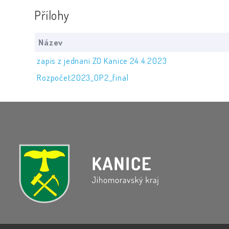
Přílohy
Název
zapis z jednani ZO Kanice 24.4.2023
Rozpočet2023_OP2_final