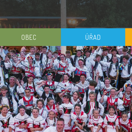
OBEC
ÚŘAD