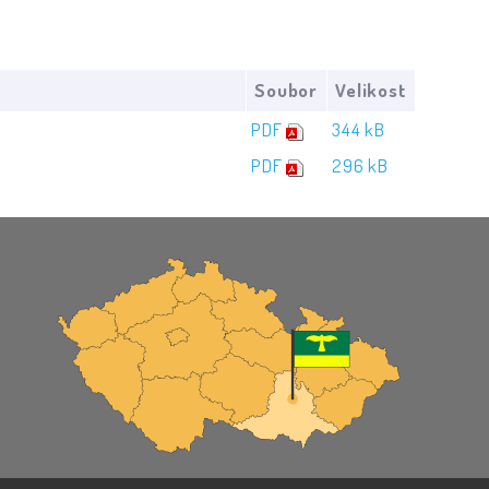
Soubor
Velikost
PDF
344 kB
PDF
296 kB