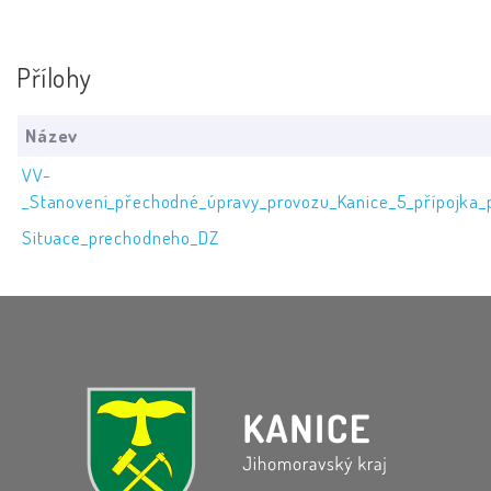
Přílohy
Název
VV-
_Stanovení_přechodné_úpravy_provozu_Kanice_5_přípojka_
Situace_prechodneho_DZ