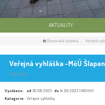
AKTUALITY
UDÁLOSTI
Domovská stránka
Veřejná vyh
ÚŘEDNÍ DESKA
Veřejná vyhláška -MěÚ Šlapan
[ARCHIV]
Vyvěšeno:
od
30.08.2023
do
14.09.2023
[ARCHIV]
Kategorie:
Veřejné vyhlášky