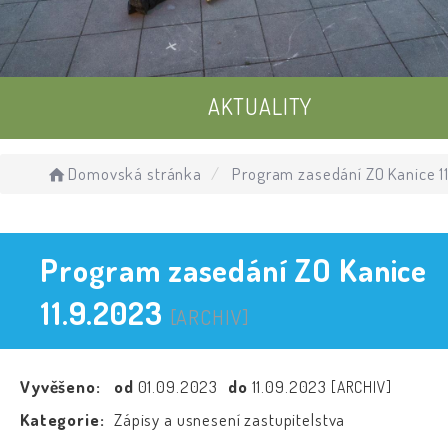
AKTUALITY
UDÁLOSTI
Domovská stránka
Program zasedání ZO Kanice 1
ÚŘEDNÍ DESKA
Program zasedání ZO Kanice
11.9.2023
[ARCHIV]
Vyvěšeno:
od
01.09.2023
do
11.09.2023
[ARCHIV]
Kategorie:
Zápisy a usnesení zastupitelstva