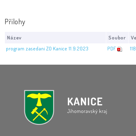
Přílohy
Název
Soubor
Ve
program zasedani ZO Kanice 11.9.2023
PDF
11