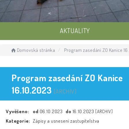
AKTUALITY
UDÁLOSTI
Domovská stránka
Program zasedání ZO Kanice 16
ÚŘEDNÍ DESKA
Program zasedání ZO Kanice
16.10.2023
[ARCHIV]
Vyvěšeno:
od
06.10.2023
do
16.10.2023
[ARCHIV]
Kategorie:
Zápisy a usnesení zastupitelstva