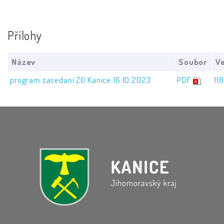
Přílohy
Název
Soubor
Ve
program zasedani ZO Kanice 16.10.2023
PDF
11