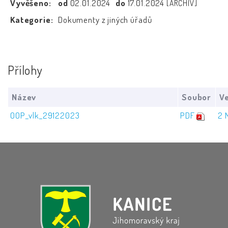
Vyvěšeno:
od
02.01.2024
do
17.01.2024
[ARCHIV]
Kategorie:
Dokumenty z jiných úřadů
Přílohy
Název
Soubor
Ve
OOP_vlk_29122023
PDF
2 