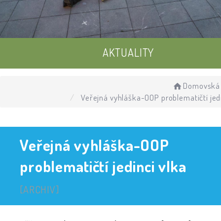
AKTUALITY
UDÁLOSTI
Domovská 
Veřejná vyhláška-OOP problematičtí jedi
ÚŘEDNÍ DESKA
Veřejná vyhláška-OOP
problematičtí jedinci vlka
[ARCHIV]