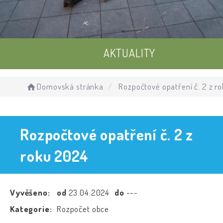
AKTUALITY
UDÁLOSTI
Domovská stránka
Rozpočtové opatření č. 2 z r
ÚŘEDNÍ DESKA
Rozpočtové opatření č. 2 z
roku 2024
Vyvěšeno:
od
23.04.2024
do
---
Kategorie:
Rozpočet obce