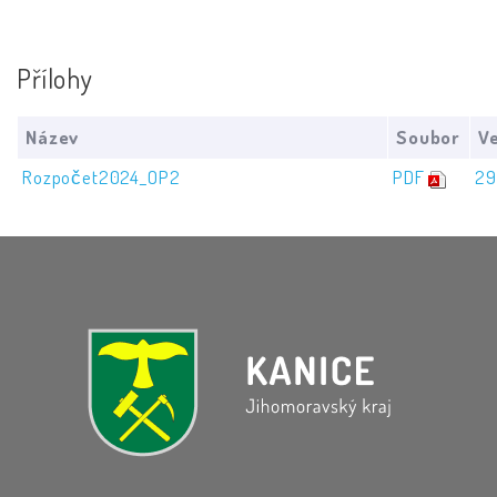
Přílohy
Název
Soubor
Ve
Rozpočet2024_OP2
PDF
29