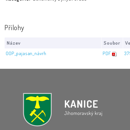
Přílohy
Název
Soubor
Ve
OOP_pajasan_návrh
PDF
37