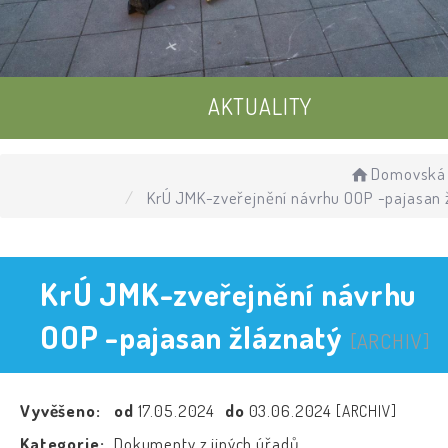
AKTUALITY
UDÁLOSTI
Domovská 
KrÚ JMK-zveřejnění návrhu OOP -pajasan 
ÚŘEDNÍ DESKA
KrÚ JMK-zveřejnění návrhu
OOP -pajasan žláznatý
[ARCHIV]
Vyvěšeno:
od
17.05.2024
do
03.06.2024
[ARCHIV]
Kategorie:
Dokumenty z jiných úřadů