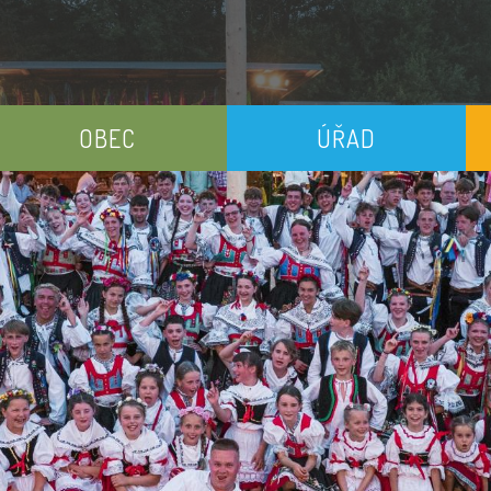
OBEC
ÚŘAD