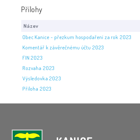
Přílohy
Název
Obec Kanice - přezkum hospodaření za rok 2023
Komentář k závěrečnému účtu 2023
FIN 2023
Rozvaha 2023
Výsledovka 2023
Příloha 2023