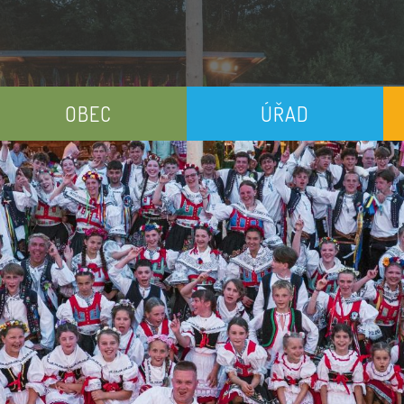
OBEC
ÚŘAD