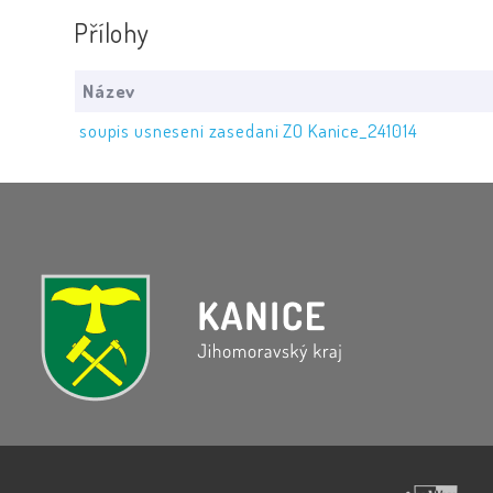
Přílohy
Název
soupis usneseni zasedani ZO Kanice_241014