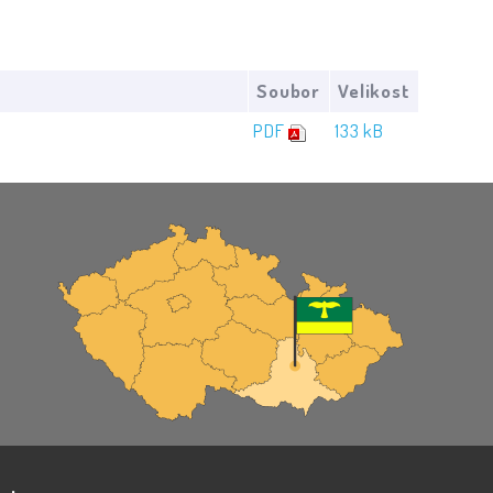
Soubor
Velikost
PDF
133 kB