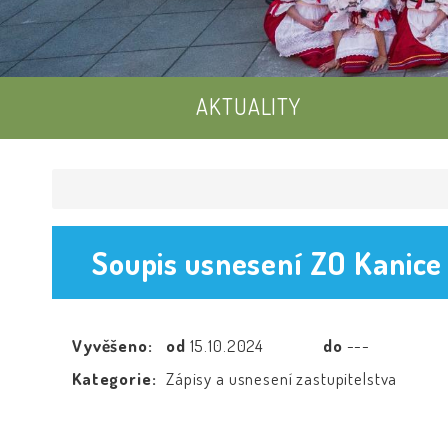
AKTUALITY
Soupis usnesení ZO Kanice
Vyvěšeno:
od
15.10.2024
do
---
Kategorie:
Zápisy a usnesení zastupitelstva