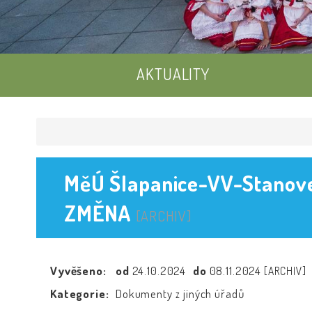
AKTUALITY
MěÚ Šlapanice-VV-Stanoven
ZMĚNA
[ARCHIV]
Vyvěšeno:
od
24.10.2024
do
08.11.2024
[ARCHIV]
Kategorie:
Dokumenty z jiných úřadů