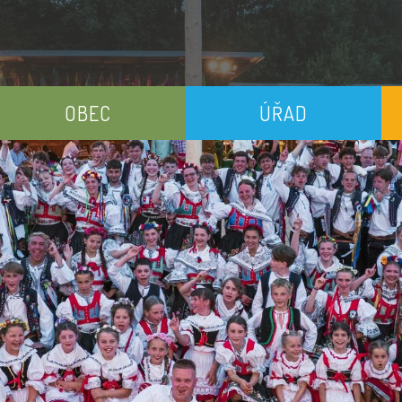
OBEC
ÚŘAD