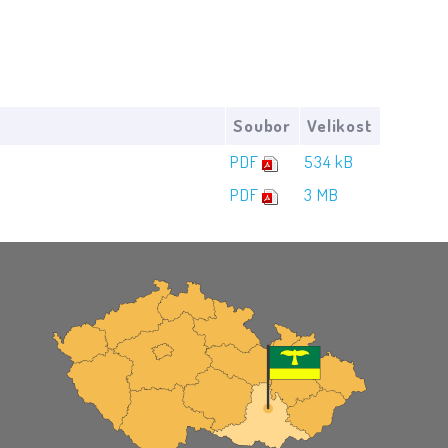
Soubor
Velikost
PDF
534 kB
PDF
3 MB