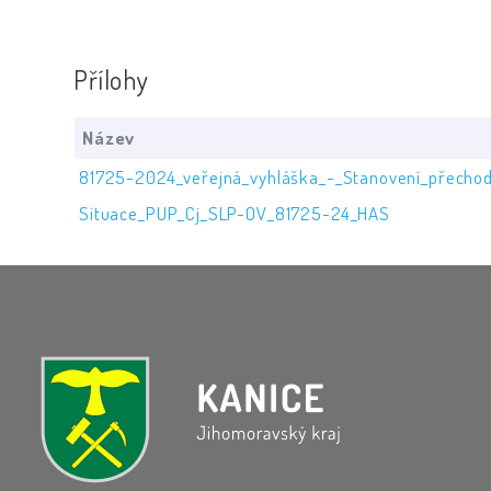
Přílohy
Název
81725-2024_veřejná_vyhláška_-_Stanovení_přechod
Situace_PUP_Cj_SLP-OV_81725-24_HAS