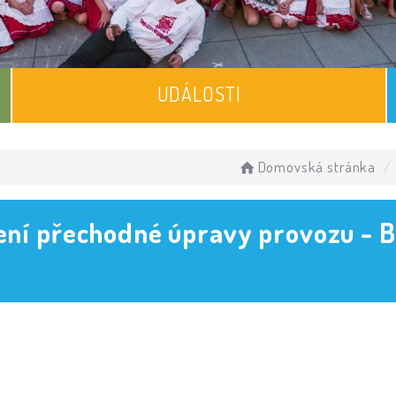
UDÁLOSTI
Domovská stránka
í přechodné úpravy provozu - Bíl