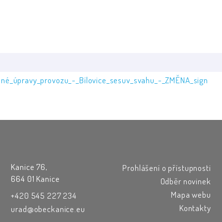
né_úpravy_provozu_-_Bílovice_sesuv_svahu_-_ZMĚNA_sign
Kanice 76,
Prohlášení o přístupnosti
664 01 Kanice
Odběr novinek
Mapa webu
+420 545 227 234
Kontakty
urad@obeckanice.eu