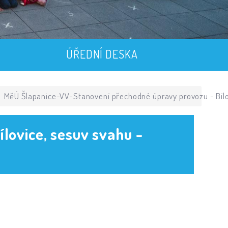
ÚŘEDNÍ DESKA
MěÚ Šlapanice-VV-Stanovení přechodné úpravy provozu - Bíl
ovice, sesuv svahu -