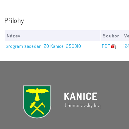
Přílohy
Název
Soubor
Ve
program zasedani ZO Kanice_250310
PDF
12