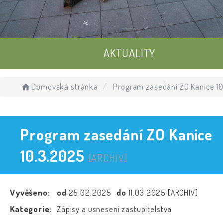
AKTUALITY
UDÁLOSTI
Domovská stránka
Program zasedání ZO Kanice 1
ÚŘEDNÍ DESKA
Program zasedání ZO Kanice
10.3.2025
[ARCHIV]
Vyvěšeno:
od
25.02.2025
do
11.03.2025
[ARCHIV]
Kategorie:
Zápisy a usnesení zastupitelstva