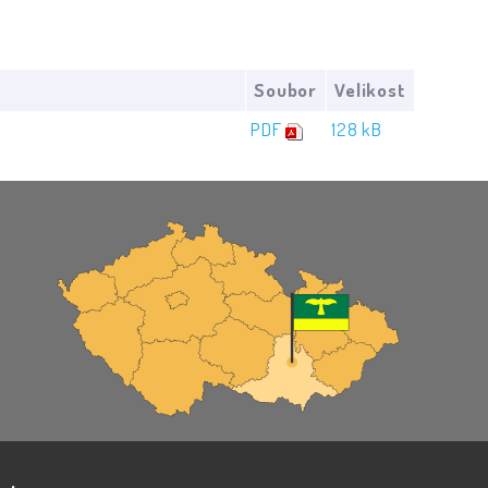
Soubor
Velikost
PDF
128 kB