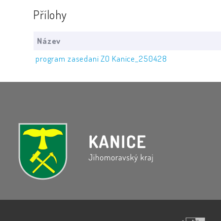
Přílohy
Název
program zasedani ZO Kanice_250428