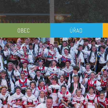
OBEC
ÚŘAD