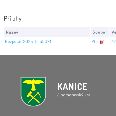
Přílohy
Název
Soubor
Ve
Rozpočet2025_final_OP1
PDF
27