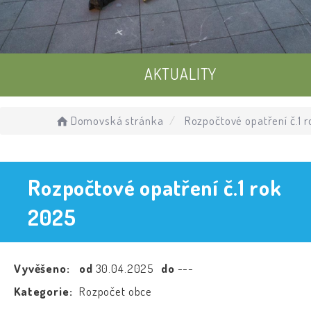
AKTUALITY
UDÁLOSTI
Domovská stránka
Rozpočtové opatření č.1 
ÚŘEDNÍ DESKA
Rozpočtové opatření č.1 rok
2025
Vyvěšeno:
od
30.04.2025
do
---
Kategorie:
Rozpočet obce