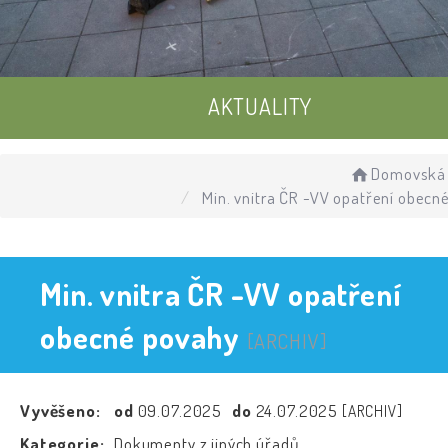
AKTUALITY
UDÁLOSTI
Domovská 
Min. vnitra ČR -VV opatření obecn
ÚŘEDNÍ DESKA
Min. vnitra ČR -VV opatření
obecné povahy
[ARCHIV]
Vyvěšeno:
od
09.07.2025
do
24.07.2025
[ARCHIV]
Kategorie:
Dokumenty z jiných úřadů