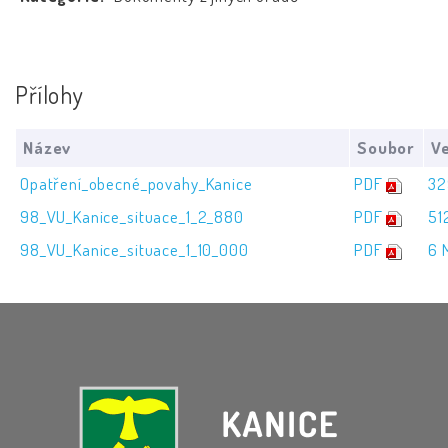
Přílohy
Název
Soubor
Ve
Opatření_obecné_povahy_Kanice
PDF
32
98_VU_Kanice_situace_1_2_880
PDF
51
98_VU_Kanice_situace_1_10_000
PDF
6 