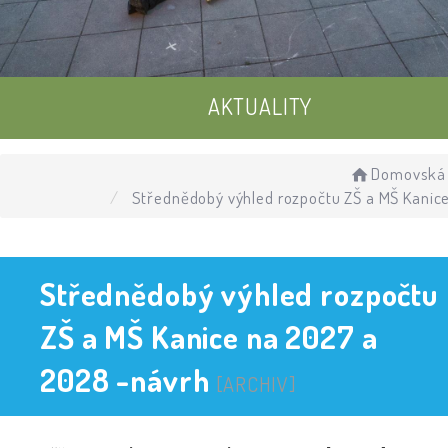
AKTUALITY
UDÁLOSTI
Domovská 
Střednědobý výhled rozpočtu ZŠ a MŠ Kanic
ÚŘEDNÍ DESKA
Střednědobý výhled rozpočtu
ZŠ a MŠ Kanice na 2027 a
2028 -návrh
[ARCHIV]