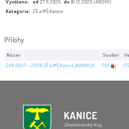
Vyvěšeno:
od
27.11.2025
do
16.12.2025
[ARCHIV]
Kategorie:
ZŠ a MŠ Kanice
Přílohy
Název
Soubor
Ve
SVR 2027 - 2028 ZŠ a MŠ Kanice_NAVRH_0
PDF
17