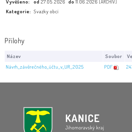
Vyvěšeno:
od
27.05.2026
do
11.06.2026
[ARCHIV]
Kategorie:
Svazky obcí
Přílohy
Název
Soubor
Ve
Návrh_závěrečného_účtu_v_UR_2025
PDF
24