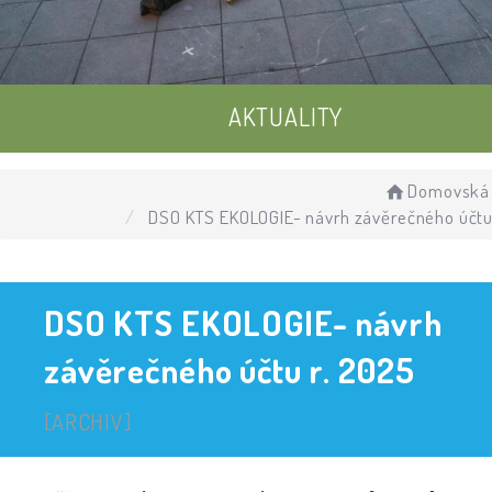
AKTUALITY
UDÁLOSTI
Domovská 
DSO KTS EKOLOGIE- návrh závěrečného účtu
ÚŘEDNÍ DESKA
DSO KTS EKOLOGIE- návrh
závěrečného účtu r. 2025
[ARCHIV]