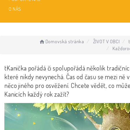
O NÁS
Domovská stránka
ŽIVOT V OBCI
Každoro
tKanička pořádá či spolupořádá několik tradičníc
které nikdy nevynechá. Čas od času se mezi ně vl
něco jiného pro osvěžení. Chcete vědět, co může
Kanicích každý rok zažít?