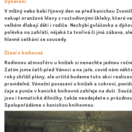
Dýňování
V mlžný nebo babí říjnový den se před kanickou Zvoni
nakupí oranžové hlavy s roztodivnými škleby, které v
velkém dlabají děti i rodiče. Nechybí gulášovka a dýňo
polévka na zahřátí, nějaká ta tvořivá či jiná zábava, al
hlavně setkání se sousedy.
Čtení v knihovně
Rodinnou atmosféru u knížek si nenechte jednou ročně
Zatím jsme četli před Vánoci a na jaře, covid nám někt
roky zkřížil plány, ale určitě budeme tuto akci realizo
pravidelně. Vánoční posezení u knížek a cukroví, povíd
čaje a punče v kanické knihovně zahřeje na duši. Součá
jsou i tematické dílničky, takže neodejdete s prázdnou
Spolupořádáme s kanickou knihovnou.