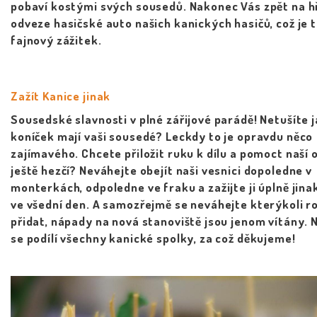
pobaví kostými svých sousedů. Nakonec Vás zpět na h
odveze hasičské auto našich kanických hasičů, což je 
fajnový zážitek.
Zažít Kanice jinak
Sousedské slavnosti v plné zářijové parádě! Netušíte 
koníček mají vaši sousedé? Leckdy to je opravdu něco
zajímavého. Chcete přiložit ruku k dílu a pomoct naší 
ještě hezčí? Neváhejte obejít naši vesnici dopoledne v
monterkách, odpoledne ve fraku a zažijte ji úplně jina
ve všední den. A samozřejmě se neváhejte kterýkoli r
přidat, nápady na nová stanoviště jsou jenom vítány. 
se podílí všechny kanické spolky, za což děkujeme!