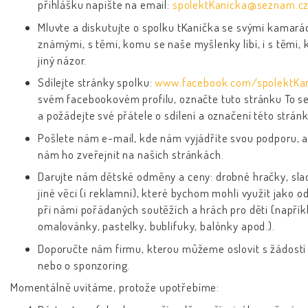
přihlášku napište na email:
spolektKanicka@seznam
.c
Mluvte a diskutujte o spolku tKanička se svými kamará
známými, s těmi, komu se naše myšlenky líbí, i s těmi, 
jiný názor.
Sdílejte stránky spolku:
www.facebook.com/spolektKa
svém facebookovém profilu, označte tuto stránku To se 
a požádejte své přátele o sdílení a označení této stránk
Pošlete nám e-mail, kde nám vyjádříte svou podporu, a
nám ho zveřejnit na našich stránkách.
Darujte nám dětské odměny a ceny: drobné hračky, slad
jiné věci (i reklamní), které bychom mohli využít jako 
při námi pořádaných soutěžích a hrách pro děti (napřík
omalovánky, pastelky, bublifuky, balónky apod.).
Doporučte nám firmu, kterou můžeme oslovit s žádostí
nebo o sponzoring.
Momentálně uvítáme, protože upotřebíme: