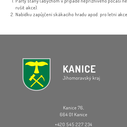
Párty stany (abychom v případě nepříznivého počasí n
rušit akce).
Nabídku zapůjčení skákacího hradu apod. pro letní akce
Kanice 76,
664 01 Kanice
+420 545 227 234