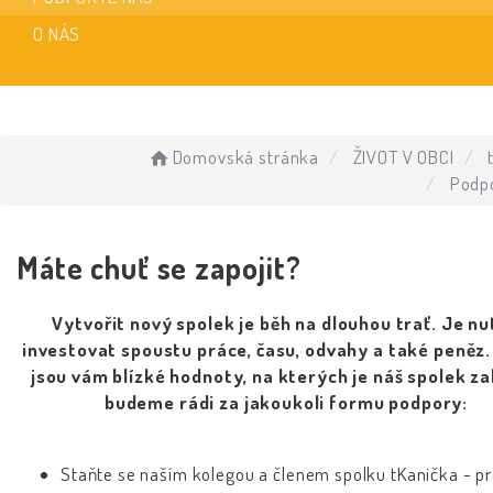
O NÁS
Domovská stránka
ŽIVOT V OBCI
Podpo
Máte chuť se zapojit?
Vytvořit nový spolek je běh na dlouhou trať. Je n
investovat spoustu práce, času, odvahy a
také peněz
jsou vám blízké hodnoty, na kterých je náš spolek za
budeme rádi za jakoukoli formu podpory:
Staňte se naším kolegou a členem spolku tKanička - p