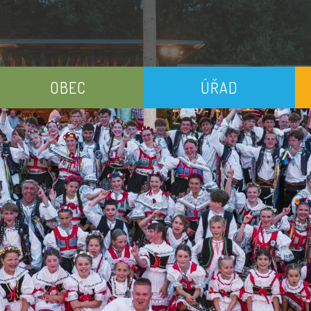
OBEC
ÚŘAD