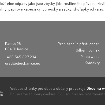
ložitelné odpady jako jsou zbytky jídel rostlinného původu, zbyt
ě hlíny, papírové kapesníky, ubrousky a sáčky, skořápky od vajec
Kanice 76,
Prohlášení o přístupnosti
664 01 Kanice
Odběr novinek
Mapa webu
+420 545 227 234
Kontakty
urad@obeckanice.eu
Webové stránky pro obce a občany provozuje
Obce na w
Používáme soubory cookies. Svůj souhlas můžete změnit