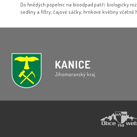
Do hnědých popelnic na bioodpad patří: biologicky roz
sedliny a filtry, čajové sáčky, hrnkové květiny včetn