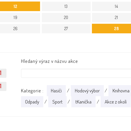
12
13
14
19
20
21
26
27
28
Hledaný výraz v názvu akce
Kategorie :
Hasiči
/
Hodový výbor
/
Knihovna
Odpady
/
Sport
/
tKanička
/
Akce z okolí