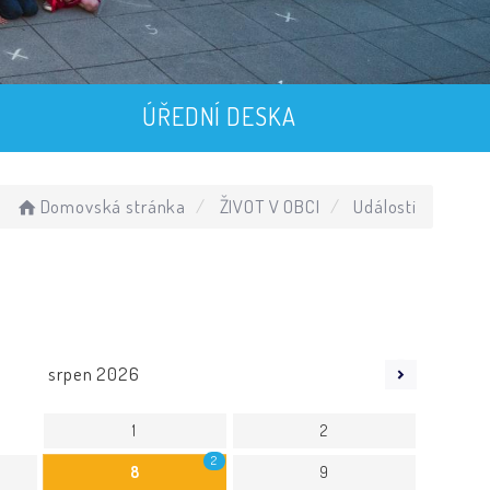
ÚŘEDNÍ DESKA
Domovská stránka
ŽIVOT V OBCI
Události
srpen
2026
1
2
2
8
9