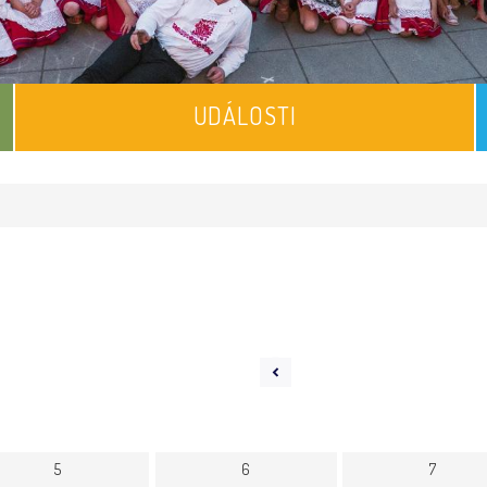
UDÁLOSTI
5
6
7