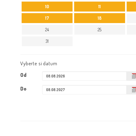
10
11
17
18
24
25
31
Vyberte si datum
Od
Do