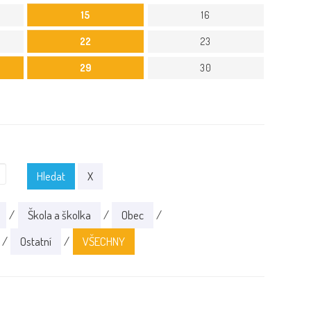
15
16
22
23
29
30
Hledat
X
/
Škola a školka
/
Obec
/
/
Ostatní
/
VŠECHNY