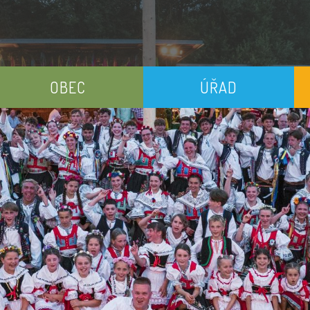
OBEC
ÚŘAD