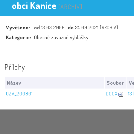
obci Kanice
[ARCHIV]
Vyvěšeno:
od
13.03.2006
do
24.09.2021
[ARCHIV]
Kategorie:
Obecně závazné vyhlášky
Přílohy
Název
Soubor
Ve
OZV_200801
DOCX
13