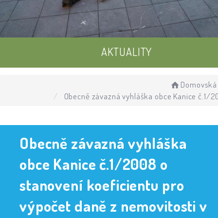
AKTUALITY
UDÁLOSTI
Domovská 
Obecně závazná vyhláška obce Kanice č.1/200
ÚŘEDNÍ DESKA
Obecně závazná vyhláška
obce Kanice č.1/2008 o
stanovení koeficientu pro
výpočet daně z nemovitosti v