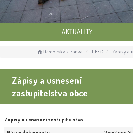
AKTUALITY
UDÁLOSTI
Domovská stránka
OBEC
Zápisy a 
ÚŘEDNÍ DESKA
Zápisy a usnesení
zastupitelstva obce
Zápisy a usnesení zastupitelstva
Název dokumentu
Vyvěšeno
S